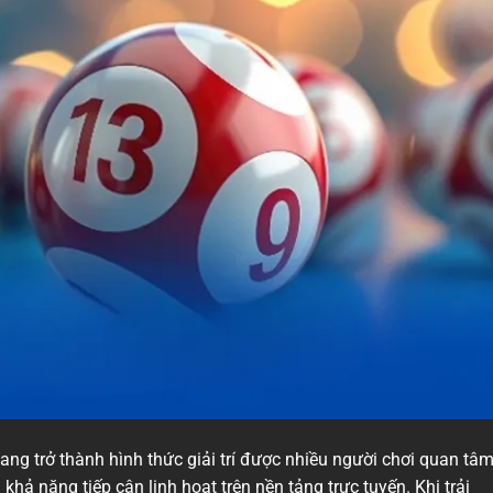
ng trở thành hình thức giải trí được nhiều người chơi quan tâ
hả năng tiếp cận linh hoạt trên nền tảng trực tuyến. Khi trải