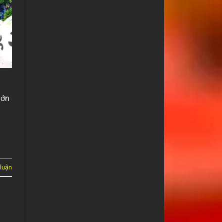
lớn
 luận