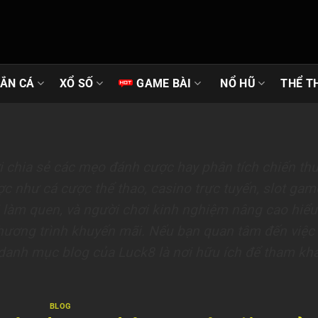
ẮN CÁ
XỔ SỐ
GAME BÀI
NỔ HŨ
THỂ T
ơi chia sẻ các mẹo đánh cược hay phân tích chiến th
 như cá cược thể thao, casino trực tuyến, slot game
àm quen, và người chơi kinh nghiệm nâng cao hiểu bi
hương trình khuyến mãi. Nếu bạn quan tâm đến việc 
danh mục blog của Luck8 là nơi hữu ích để tham kh
BLOG