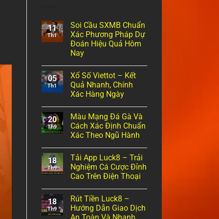
Soi Cầu SXMB Chuẩn
11
Xác Phương Pháp Dự
Th1
Đoán Hiệu Quả Hôm
Nay
Xổ Số Viettot – Kết
05
Quả Nhanh, Chính
Th1
Xác Hàng Ngày
Màu Mạng Đá Gà Và
20
Cách Xác Định Chuẩn
Th9
Xác Theo Ngũ Hành
Tải App Luck8 – Trải
18
Nghiệm Cá Cược Đỉnh
Th9
Cao Trên Điện Thoại
Rút Tiền Luck8 –
18
Hướng Dẫn Giao Dịch
Th9
An Toàn Và Nhanh