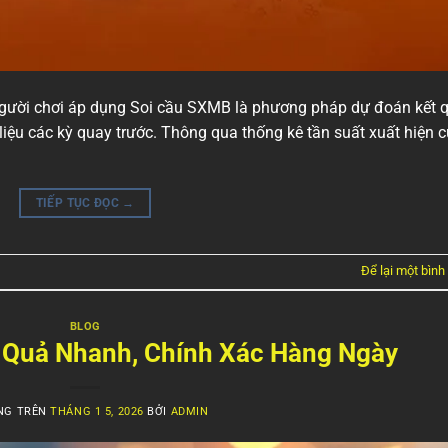
 người chơi áp dụng Soi cầu SXMB là phương pháp dự đoán kết 
liệu các kỳ quay trước. Thông qua thống kê tần suất xuất hiện 
TIẾP TỤC ĐỌC
→
Để lại một bình
BLOG
t Quả Nhanh, Chính Xác Hàng Ngày
NG TRÊN
THÁNG 1 5, 2026
BỞI
ADMIN