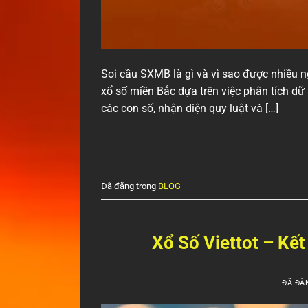
Soi cầu SXMB là gì và vì sao được nhiều
xổ số miền Bắc dựa trên việc phân tích dữ 
các con số, nhận diện quy luật và […]
Đã đăng trong
BLOG
Xổ Số Viettot – Kế
ĐÃ ĐĂ