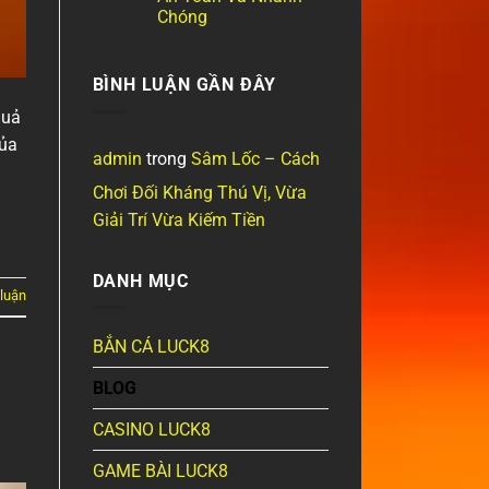
Chóng
BÌNH LUẬN GẦN ĐÂY
quả
của
admin
trong
Sâm Lốc – Cách
Chơi Đối Kháng Thú Vị, Vừa
Giải Trí Vừa Kiếm Tiền
DANH MỤC
 luận
BẮN CÁ LUCK8
BLOG
CASINO LUCK8
GAME BÀI LUCK8