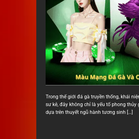
Trong thế giới đá gà truyền thống, khái n
sư kê, đây không chỉ là yếu tố phong thủy
dựa trên thuyết ngũ hành tương sinh […]