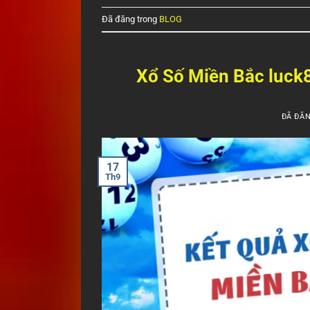
Đã đăng trong
BLOG
Xổ Số Miền Bắc luck
ĐÃ ĐĂ
17
Th9